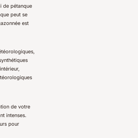
oi de pétanque
anque peut se
 gazonnée est
étéorologiques,
synthétiques
ntérieur,
étéorologiques
ation de votre
ont intenses.
urs pour