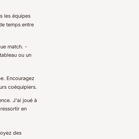
es les équipes
de temps entre
que match. -
 tableau ou un
ipe. Encouragez
urs coéquipiers.
nce. J'ai joué à
 ressortir en
voyez des