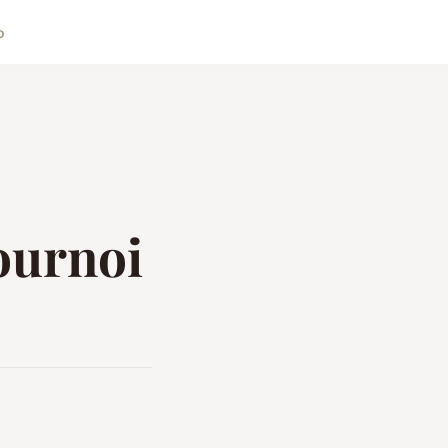
o
ournoi