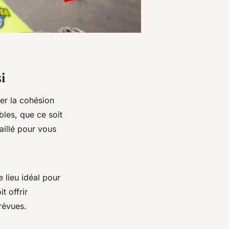
i
er la cohésion
bles, que ce soit
aillé pour vous
e lieu idéal pour
t offrir
prévues.