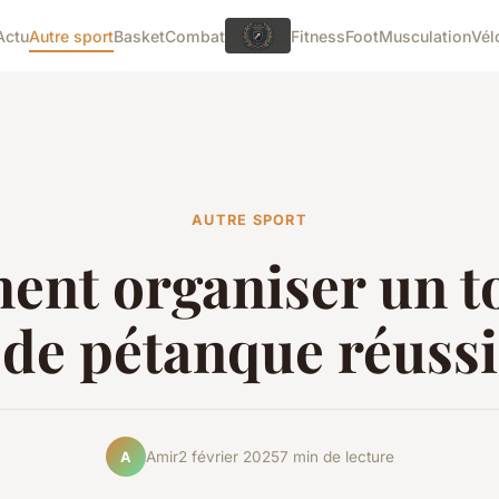
Actu
Autre sport
Basket
Combat
Fitness
Foot
Musculation
Vél
AUTRE SPORT
nt organiser un t
de pétanque réussi
Amir
2 février 2025
7 min de lecture
A