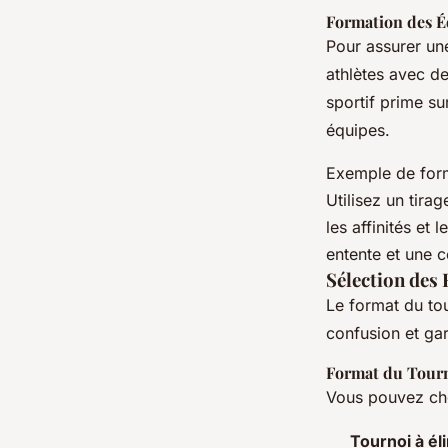
Formation des É
Pour assurer un
athlètes avec de
sportif prime su
équipes.
Exemple de forma
Utilisez un tira
les affinités e
entente et une 
Sélection des
Le format du tou
confusion et gar
Format du Tour
Vous pouvez choi
Tournoi à él