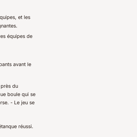
quipes, et les
gnantes.
ures équipes de
pants avant le
 près du
ue boule qui se
se. - Le jeu se
étanque réussi.